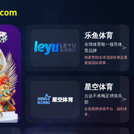
e.
。
版
|
开云（中国）Kaiyun·官方网站
|
开云手机入口官网
|