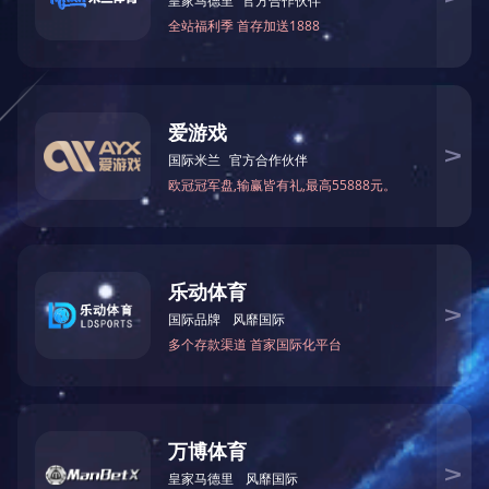
在线留言
ONLINE MESSAGE
您的姓名
您的电话
您的邮箱
您的单位